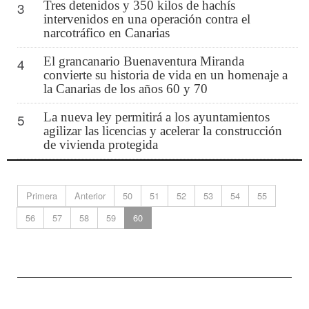
Tres detenidos y 350 kilos de hachís
3
intervenidos en una operación contra el
narcotráfico en Canarias
El grancanario Buenaventura Miranda
4
convierte su historia de vida en un homenaje a
la Canarias de los años 60 y 70
La nueva ley permitirá a los ayuntamientos
5
agilizar las licencias y acelerar la construcción
de vivienda protegida
Primera
Anterior
50
51
52
53
54
55
56
57
58
59
60