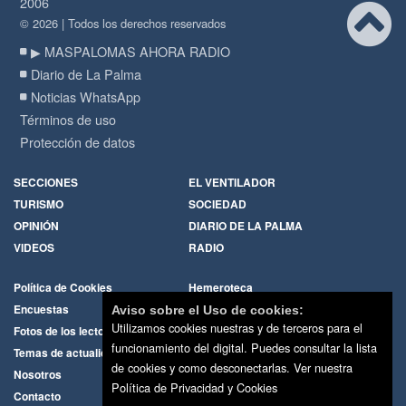
2006
© 2026 | Todos los derechos reservados
▶ MASPALOMAS AHORA RADIO
Diario de La Palma
Noticias WhatsApp
Términos de uso
Protección de datos
SECCIONES
EL VENTILADOR
TURISMO
SOCIEDAD
OPINIÓN
DIARIO DE LA PALMA
VIDEOS
RADIO
Política de Cookies
Hemeroteca
Encuestas
Cartas de los lectores
Aviso sobre el Uso de cookies:
Utilizamos cookies nuestras y de terceros para el
Fotos de los lectores
Galerías de imágenes
funcionamiento del digital. Puedes consultar la lista
Temas de actualidad
Principios Editoriales
de cookies y como desconectarlas.
Ver nuestra
Nosotros
Publicidad
Política de Privacidad y Cookies
Contacto
Whatsapp