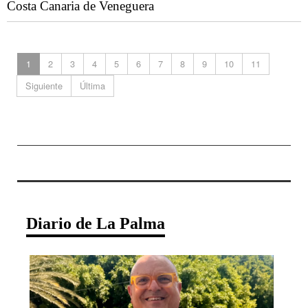
Costa Canaria de Veneguera
1
2
3
4
5
6
7
8
9
10
11
Siguiente
Última
Diario de La Palma