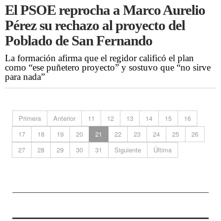
El PSOE reprocha a Marco Aurelio
Pérez su rechazo al proyecto del
Poblado de San Fernando
La formación afirma que el regidor calificó el plan
como “ese puñetero proyecto” y sostuvo que “no sirve
para nada”
Primera
Anterior
11
12
13
14
15
16
17
18
19
20
21
22
23
24
25
26
27
28
29
30
31
Siguiente
Última