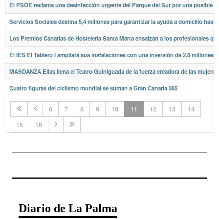
El PSOE reclama una desinfección urgente del Parque del Sur por una posible p
Servicios Sociales destina 5,4 millones para garantizar la ayuda a domicilio hasta
Los Premios Canarias de Hostelería Santa Marta ensalzan a los profesionales que
El IES El Tablero I ampliará sus instalaciones con una inversión de 2,8 millones 
MASDANZA Ellas llena el Teatro Guiniguada de la fuerza creadora de las mujeres
Cuatro figuras del ciclismo mundial se suman a Gran Canaria 365
6
7
8
9
10
11
12
13
14
15
16
Diario de La Palma