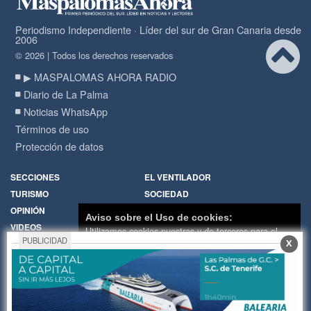
Periodismo Independiente · Líder del sur de Gran Canaria desde
2006
© 2026 | Todos los derechos reservados
▶ MASPALOMAS AHORA RADIO
Diario de La Palma
Noticias WhatsApp
Términos de uso
Protección de datos
SECCIONES
EL VENTILADOR
TURISMO
SOCIEDAD
OPINIÓN
DIARIO DE LA PALMA
Aviso sobre el Uso de cookies:
VIDEOS
RADIO
Utilizamos cookies nuestras y de terceros para el
PUBLICIDAD
X
funcionamiento del digital. Puedes consultar la lista
Política de Cookies
Hemeroteca
de cookies y como desconectarlas.
Ver nuestra
Encuestas
Cartas de los lectores
Política de Privacidad y Cookies
Fotos de los lectores
Galerías de imágenes
Aceptar Cookies
Personalizar
Temas de actualidad
Principios Editoriales