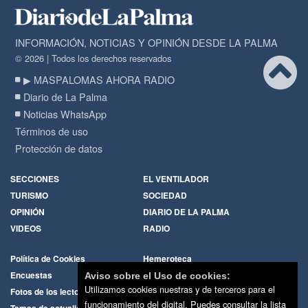
INFORMACIÓN, NOTICIAS Y OPINIÓN DESDE LA PALMA
© 2026 | Todos los derechos reservados
▶ MASPALOMAS AHORA RADIO
Diario de La Palma
Noticias WhatsApp
Términos de uso
Protección de datos
SECCIONES
EL VENTILADOR
TURISMO
SOCIEDAD
OPINIÓN
DIARIO DE LA PALMA
VIDEOS
RADIO
Política de Cookies
Hemeroteca
Encuestas
Cartas de los lectores
Aviso sobre el Uso de cookies:
Utilizamos cookies nuestras y de terceros para el
Fotos de los lectores
Galerías de imágenes
funcionamiento del digital. Puedes consultar la lista
Temas de actualidad
Principios Editoriales