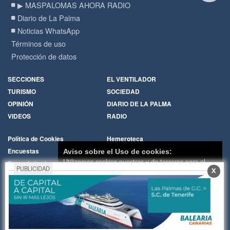
▶ MASPALOMAS AHORA RADIO
Diario de La Palma
Noticias WhatsApp
Términos de uso
Protección de datos
SECCIONES
EL VENTILADOR
TURISMO
SOCIEDAD
OPINIÓN
DIARIO DE LA PALMA
VIDEOS
RADIO
Política de Cookies
Hemeroteca
Encuestas
Cartas de los lectores
Aviso sobre el Uso de cookies:
Utilizamos cookies nuestras y de terceros para el
Fotos de los lectores
Galerías de imágenes
PUBLICIDAD
X
funcionamiento del digital. Puedes consultar la lista
Temas de actualidad
Principios Editoriales
de cookies y como desconectarlas.
Ver nuestra
Nosotros
Publicidad
Política de Privacidad y Cookies
Contacto
Whatsapp
RADIO
Aceptar Cookies
Personalizar