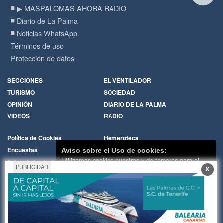
▶ MASPALOMAS AHORA RADIO
Diario de La Palma
Noticias WhatsApp
Términos de uso
Protección de datos
SECCIONES
EL VENTILADOR
TURISMO
SOCIEDAD
OPINIÓN
DIARIO DE LA PALMA
VIDEOS
RADIO
Política de Cookies
Hemeroteca
Encuestas
Cartas de los lectores
Aviso sobre el Uso de cookies:
Utilizamos cookies nuestras y de terceros para el
Fotos de los lectores
Galerías de imágenes
PUBLICIDAD
X
funcionamiento del digital. Puedes consultar la lista
Temas de actualidad
Principios Editoriales
de cookies y como desconectarlas.
Ver nuestra
Nosotros
Publicidad
Política de Privacidad y Cookies
Contacto
Whatsapp
RADIO
Aceptar Cookies
Personalizar