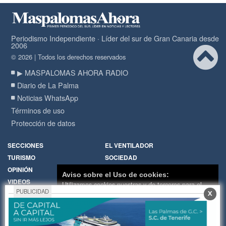
Periodismo Independiente · Líder del sur de Gran Canaria desde
2006
© 2026 | Todos los derechos reservados
▶ MASPALOMAS AHORA RADIO
Diario de La Palma
Noticias WhatsApp
Términos de uso
Protección de datos
SECCIONES
EL VENTILADOR
TURISMO
SOCIEDAD
OPINIÓN
DIARIO DE LA PALMA
Aviso sobre el Uso de cookies:
VIDEOS
RADIO
Utilizamos cookies nuestras y de terceros para el
PUBLICIDAD
X
funcionamiento del digital. Puedes consultar la lista
Política de Cookies
Hemeroteca
de cookies y como desconectarlas.
Ver nuestra
Encuestas
Cartas de los lectores
Política de Privacidad y Cookies