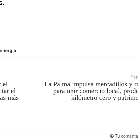
s.
Energía
Post
 el
La Palma impulsa mercadillos y r
tar el
para unir comercio local, prod
ias más
kilómetro cero y patrim
Tu comenta