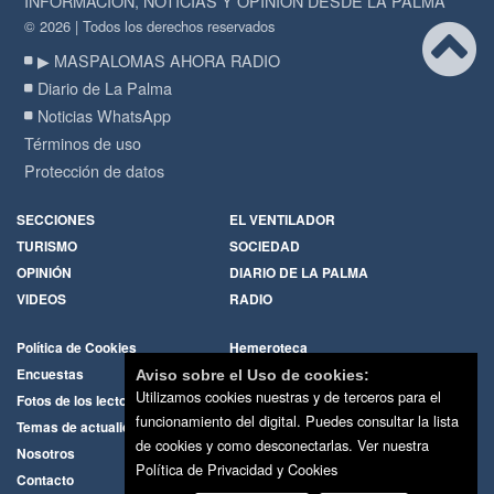
INFORMACIÓN, NOTICIAS Y OPINIÓN DESDE LA PALMA
© 2026 | Todos los derechos reservados
▶ MASPALOMAS AHORA RADIO
Diario de La Palma
Noticias WhatsApp
Términos de uso
Protección de datos
SECCIONES
EL VENTILADOR
TURISMO
SOCIEDAD
OPINIÓN
DIARIO DE LA PALMA
VIDEOS
RADIO
Política de Cookies
Hemeroteca
Encuestas
Cartas de los lectores
Aviso sobre el Uso de cookies:
Utilizamos cookies nuestras y de terceros para el
Fotos de los lectores
Galerías de imágenes
funcionamiento del digital. Puedes consultar la lista
Temas de actualidad
Principios Editoriales
de cookies y como desconectarlas.
Ver nuestra
Nosotros
Publicidad
Política de Privacidad y Cookies
Contacto
Whatsapp