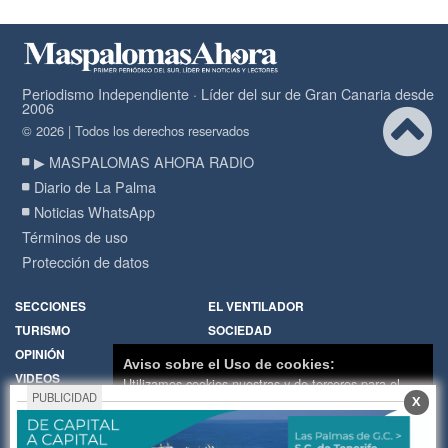
Periodismo Independiente · Líder del sur de Gran Canaria desde
2006
© 2026 | Todos los derechos reservados
▶ MASPALOMAS AHORA RADIO
Diario de La Palma
Noticias WhatsApp
Términos de uso
Protección de datos
SECCIONES
EL VENTILADOR
TURISMO
SOCIEDAD
OPINIÓN
DIARIO DE LA PALMA
Aviso sobre el Uso de cookies:
VIDEOS
RADIO
Utilizamos cookies nuestras y de terceros para el
PUBLICIDAD
X
funcionamiento del digital. Puedes consultar la lista
Política de Cookies
Hemeroteca
de cookies y como desconectarlas.
Ver nuestra
Encuestas
Cartas de los lectores