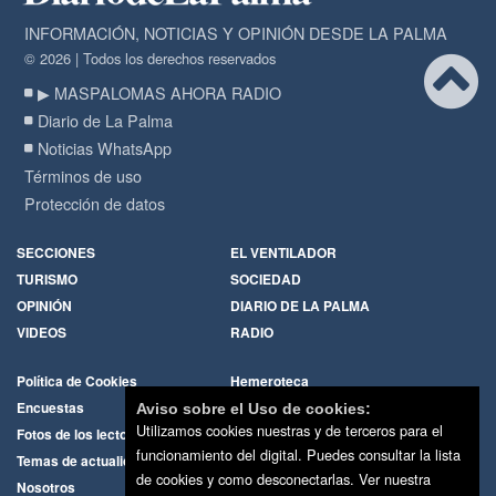
INFORMACIÓN, NOTICIAS Y OPINIÓN DESDE LA PALMA
© 2026 | Todos los derechos reservados
▶ MASPALOMAS AHORA RADIO
Diario de La Palma
Noticias WhatsApp
Términos de uso
Protección de datos
SECCIONES
EL VENTILADOR
TURISMO
SOCIEDAD
OPINIÓN
DIARIO DE LA PALMA
VIDEOS
RADIO
Política de Cookies
Hemeroteca
Encuestas
Cartas de los lectores
Aviso sobre el Uso de cookies:
Utilizamos cookies nuestras y de terceros para el
Fotos de los lectores
Galerías de imágenes
funcionamiento del digital. Puedes consultar la lista
Temas de actualidad
Principios Editoriales
de cookies y como desconectarlas.
Ver nuestra
Nosotros
Publicidad