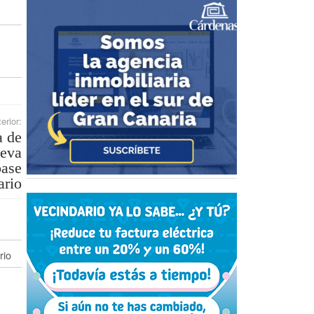
erior:
a de
ueva
base
ario
rio