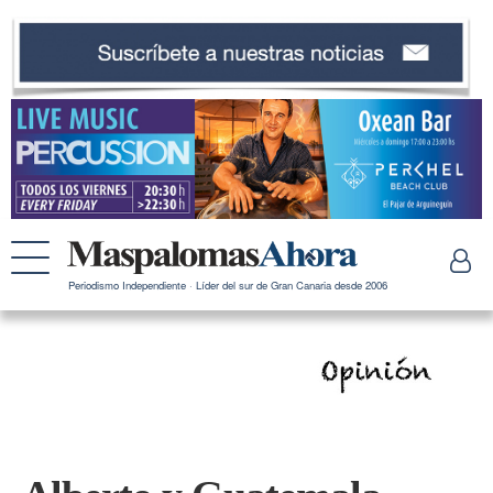
Periodismo Independiente · Líder del sur de Gran Canaria desde 2006