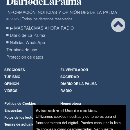
INFORMACIÓN, NOTICIAS Y OPINIÓN DESDE LA PALMA
© 2026 | Todos los derechos reservados
▶ MASPALOMAS AHORA RADIO
Diario de La Palma
Noticias WhatsApp
Términos de uso
Protección de datos
SECCIONES
EL VENTILADOR
TURISMO
SOCIEDAD
OPINIÓN
DIARIO DE LA PALMA
VIDEOS
RADIO
Política de Cookies
Hemeroteca
Encuestas
Cartas de los lectores
Aviso sobre el Uso de cookies:
Utilizamos cookies nuestras y de terceros para el
Fotos de los lectores
Galerías de imágenes
funcionamiento del digital. Puedes consultar la lista
Temas de actualidad
Principios Editoriales
de cookies y como desconectarlas.
Ver nuestra