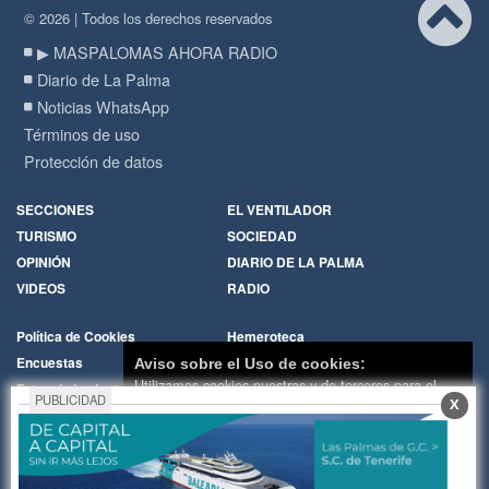
© 2026 | Todos los derechos reservados
▶ MASPALOMAS AHORA RADIO
Diario de La Palma
Noticias WhatsApp
Términos de uso
Protección de datos
SECCIONES
EL VENTILADOR
TURISMO
SOCIEDAD
OPINIÓN
DIARIO DE LA PALMA
VIDEOS
RADIO
Política de Cookies
Hemeroteca
Encuestas
Cartas de los lectores
Aviso sobre el Uso de cookies:
Utilizamos cookies nuestras y de terceros para el
Fotos de los lectores
Galerías de imágenes
PUBLICIDAD
X
funcionamiento del digital. Puedes consultar la lista
Temas de actualidad
Principios Editoriales
de cookies y como desconectarlas.
Ver nuestra
Nosotros
Publicidad
Política de Privacidad y Cookies
Contacto
Whatsapp