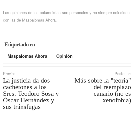
Las opiniones de los columnistas son personales y no siempre coinciden
con las de Maspalomas Ahora.
Etiquetado en
Maspalomas Ahora
Opinión
Previa:
Posterior:
La justicia da dos
Más sobre la "teoría"
cachetones a los
del reemplazo
Sres. Teodoro Sosa y
canario (no es
Óscar Hernández y
xenofobia)
sus tránsfugas