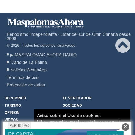
Periodismo Independiente · Líder del sur de Gran Canaria desde
2006
© 2026 | Todos los derechos reservados
▶ MASPALOMAS AHORA RADIO
Diario de La Palma
Noticias WhatsApp
Términos de uso
Protección de datos
SECCIONES
EL VENTILADOR
TURISMO
SOCIEDAD
OPINIÓN
DIARIO DE LA PALMA
Aviso sobre el Uso de cookies:
VIDEOS
RADIO
Utilizamos cookies nuestras y de terceros para el
PUBLICIDAD
X
funcionamiento del digital. Puedes consultar la lista
Política de Cookies
Hemeroteca
de cookies y como desconectarlas.
Ver nuestra