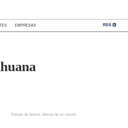
RSS
TES
EMPRESAS
rihuana
Tiempo de lectura:
Menos de un minuto