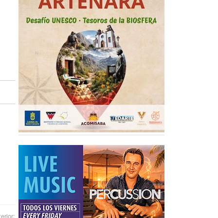
erior: