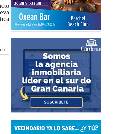
acto
ueva
tica
rio