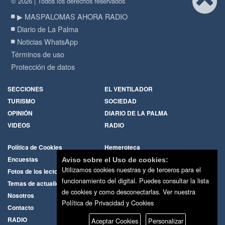
© 2026 | Todos los derechos reservados
▶ MASPALOMAS AHORA RADIO
Diario de La Palma
Noticias WhatsApp
Términos de uso
Protección de datos
SECCIONES
EL VENTILADOR
TURISMO
SOCIEDAD
OPINIÓN
DIARIO DE LA PALMA
VIDEOS
RADIO
Política de Cookies
Hemeroteca
Encuestas
Cartas de los lectores
Aviso sobre el Uso de cookies:
Utilizamos cookies nuestras y de terceros para el
Fotos de los lectores
Galerías de imágenes
funcionamiento del digital. Puedes consultar la lista
Temas de actualidad
Principios Editoriales
de cookies y como desconectarlas.
Ver nuestra
Nosotros
Publicidad
Política de Privacidad y Cookies
Contacto
Whatsapp
RADIO
Aceptar Cookies
Personalizar