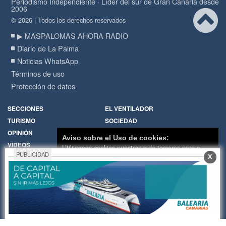
Periodismo Independiente · Líder del sur de Gran Canaria desde
2006
© 2026 | Todos los derechos reservados
▶ MASPALOMAS AHORA RADIO
Diario de La Palma
Noticias WhatsApp
Términos de uso
Protección de datos
SECCIONES
EL VENTILADOR
TURISMO
SOCIEDAD
OPINIÓN
DIARIO DE LA PALMA
Aviso sobre el Uso de cookies:
VIDEOS
RADIO
Utilizamos cookies nuestras y de terceros para el
PUBLICIDAD
X
funcionamiento del digital. Puedes consultar la lista
Política de Cookies
Hemeroteca
de cookies y como desconectarlas.
Ver nuestra
Encuestas
Cartas de los lectores
Política de Privacidad y Cookies
Fotos de los lectores
Galerías de imágenes
Aceptar Cookies
Personalizar
Temas de actualidad
Principios Editoriales
Nosotros
Publicidad