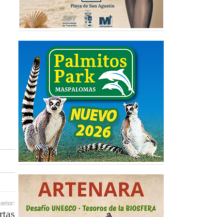
erior:
rtas