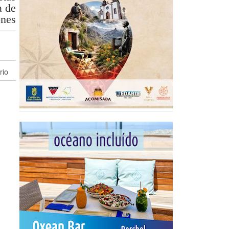
a de
ones
rio