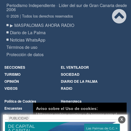
Periodismo Independiente · Líder del sur de Gran Canaria desde
2006
© 2026 | Todos los derechos reservados
▶ MASPALOMAS AHORA RADIO
Diario de La Palma
Noticias WhatsApp
Términos de uso
Protección de datos
SECCIONES
EL VENTILADOR
TURISMO
SOCIEDAD
OPINIÓN
DIARIO DE LA PALMA
VIDEOS
RADIO
Política de Cookies
Hemeroteca
Encuestas
Cartas de los lectores
Aviso sobre el Uso de cookies:
Utilizamos cookies nuestras y de terceros para el
Fotos de los lectores
Galerías de imágenes
PUBLICIDAD
X
funcionamiento del digital. Puedes consultar la lista
Temas de actualidad
Principios Editoriales
de cookies y como desconectarlas.
Ver nuestra
Nosotros
Publicidad