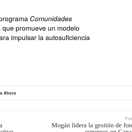
l programa
Comunidades
, que promueve un modelo
para impulsar la autosuficiencia
s Ahora
Post
a
Mogán lidera la gestión de fo
ectivo
europeos en Cana