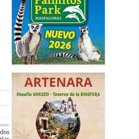
erior:
ndos
rias