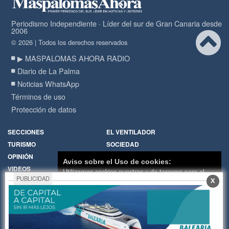
Periodismo Independiente · Líder del sur de Gran Canaria desde
2006
© 2026 | Todos los derechos reservados
▶ MASPALOMAS AHORA RADIO
Diario de La Palma
Noticias WhatsApp
Términos de uso
Protección de datos
SECCIONES
EL VENTILADOR
TURISMO
SOCIEDAD
OPINIÓN
DIARIO DE LA PALMA
Aviso sobre el Uso de cookies:
VIDEOS
RADIO
Utilizamos cookies nuestras y de terceros para el
PUBLICIDAD
X
funcionamiento del digital. Puedes consultar la lista
Política de Cookies
Hemeroteca
de cookies y como desconectarlas.
Ver nuestra
Encuestas
Cartas de los lectores
Política de Privacidad y Cookies
Fotos de los lectores
Galerías de imágenes
Aceptar Cookies
Personalizar
Temas de actualidad
Principios Editoriales