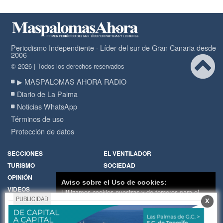
Periodismo Independiente · Líder del sur de Gran Canaria desde
2006
© 2026 | Todos los derechos reservados
▶ MASPALOMAS AHORA RADIO
Diario de La Palma
Noticias WhatsApp
Términos de uso
Protección de datos
SECCIONES
EL VENTILADOR
TURISMO
SOCIEDAD
OPINIÓN
DIARIO DE LA PALMA
Aviso sobre el Uso de cookies:
VIDEOS
RADIO
Utilizamos cookies nuestras y de terceros para el
PUBLICIDAD
X
funcionamiento del digital. Puedes consultar la lista
Política de Cookies
Hemeroteca
de cookies y como desconectarlas.
Ver nuestra
Encuestas
Cartas de los lectores