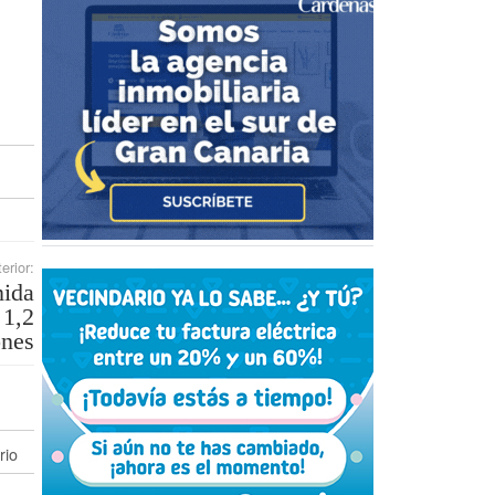
erior:
nida
 1,2
ones
rio