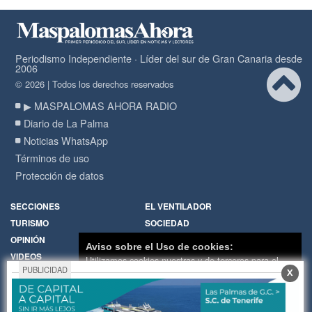
Periodismo Independiente · Líder del sur de Gran Canaria desde
2006
© 2026 | Todos los derechos reservados
▶ MASPALOMAS AHORA RADIO
Diario de La Palma
Noticias WhatsApp
Términos de uso
Protección de datos
SECCIONES
EL VENTILADOR
TURISMO
SOCIEDAD
OPINIÓN
DIARIO DE LA PALMA
Aviso sobre el Uso de cookies:
VIDEOS
RADIO
Utilizamos cookies nuestras y de terceros para el
PUBLICIDAD
X
funcionamiento del digital. Puedes consultar la lista
Política de Cookies
Hemeroteca
de cookies y como desconectarlas.
Ver nuestra
Encuestas
Cartas de los lectores
Política de Privacidad y Cookies