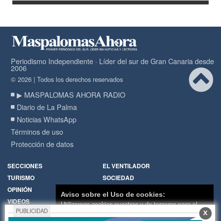
Periodismo Independiente · Líder del sur de Gran Canaria desde
2006
© 2026 | Todos los derechos reservados
▶ MASPALOMAS AHORA RADIO
Diario de La Palma
Noticias WhatsApp
Términos de uso
Protección de datos
SECCIONES
EL VENTILADOR
TURISMO
SOCIEDAD
OPINIÓN
DIARIO DE LA PALMA
Aviso sobre el Uso de cookies:
VIDEOS
RADIO
Utilizamos cookies nuestras y de terceros para el
PUBLICIDAD
X
funcionamiento del digital. Puedes consultar la lista