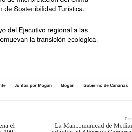
n de Sostenibilidad Turística.
yo del Ejecutivo regional a las
omuevan la transición ecológica.
nte
Juntos por Mogán
Mogán
Gobierno de Canarias
Post
ena el
La Mancomunicad de Median
a 109
adjudica el Albergue Comarca