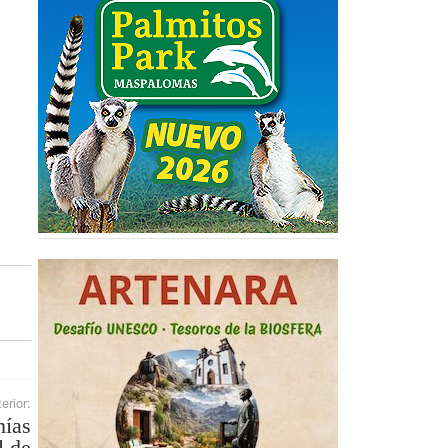
erior:
ías
l de