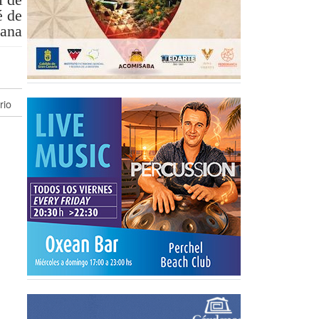
é de
jana
rio