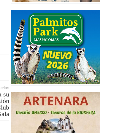
erior:
a su
sión
Club
Sala