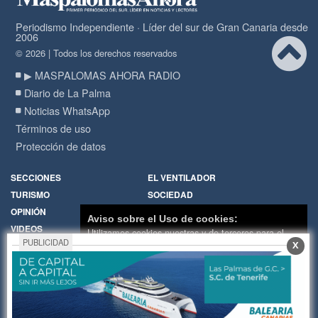
Periodismo Independiente · Líder del sur de Gran Canaria desde
2006
© 2026 | Todos los derechos reservados
▶ MASPALOMAS AHORA RADIO
Diario de La Palma
Noticias WhatsApp
Términos de uso
Protección de datos
SECCIONES
EL VENTILADOR
TURISMO
SOCIEDAD
OPINIÓN
DIARIO DE LA PALMA
Aviso sobre el Uso de cookies:
VIDEOS
RADIO
Utilizamos cookies nuestras y de terceros para el
PUBLICIDAD
X
funcionamiento del digital. Puedes consultar la lista
Política de Cookies
Hemeroteca
de cookies y como desconectarlas.
Ver nuestra
Encuestas
Cartas de los lectores
Política de Privacidad y Cookies
Fotos de los lectores
Galerías de imágenes
Aceptar Cookies
Personalizar
Temas de actualidad
Principios Editoriales