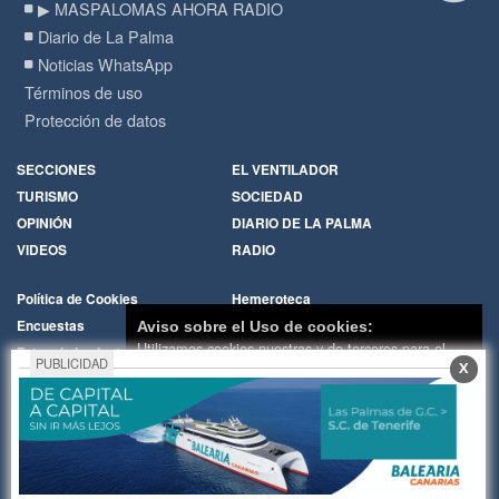
▶ MASPALOMAS AHORA RADIO
Diario de La Palma
Noticias WhatsApp
Términos de uso
Protección de datos
SECCIONES
EL VENTILADOR
TURISMO
SOCIEDAD
OPINIÓN
DIARIO DE LA PALMA
VIDEOS
RADIO
Política de Cookies
Hemeroteca
Encuestas
Cartas de los lectores
Aviso sobre el Uso de cookies:
Utilizamos cookies nuestras y de terceros para el
Fotos de los lectores
Galerías de imágenes
PUBLICIDAD
X
funcionamiento del digital. Puedes consultar la lista
Temas de actualidad
Principios Editoriales
de cookies y como desconectarlas.
Ver nuestra
Nosotros
Publicidad
Política de Privacidad y Cookies
Contacto
Whatsapp
RADIO
Aceptar Cookies
Personalizar