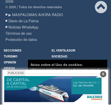
2006
© 2026 | Todos los derechos reservados
▶ MASPALOMAS AHORA RADIO
Diario de La Palma
Noticias WhatsApp
Términos de uso
Protección de datos
SECCIONES
EL VENTILADOR
TURISMO
SOCIEDAD
OPINIÓN
DIARIO DE LA PALMA
Aviso sobre el Uso de cookies:
VIDEOS
RADIO
Utilizamos cookies nuestras y de terceros para el
PUBLICIDAD
X
funcionamiento del digital. Puedes consultar la lista
Política de Cookies
Hemeroteca
de cookies y como desconectarlas.
Ver nuestra
Encuestas
Cartas de los lectores
Política de Privacidad y Cookies
Fotos de los lectores
Galerías de imágenes
Aceptar Cookies
Personalizar
Temas de actualidad
Principios Editoriales
Nosotros
Publicidad
Contacto
Whatsapp