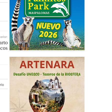
erior:
arto
icos
rio