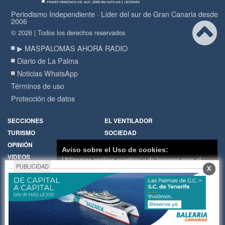
Periodismo Independiente · Líder del sur de Gran Canaria desde
2006
© 2026 | Todos los derechos reservados
▶ MASPALOMAS AHORA RADIO
Diario de La Palma
Noticias WhatsApp
Términos de uso
Protección de datos
SECCIONES
EL VENTILADOR
TURISMO
SOCIEDAD
OPINIÓN
DIARIO DE LA PALMA
Aviso sobre el Uso de cookies:
VIDEOS
RADIO
Utilizamos cookies nuestras y de terceros para el
PUBLICIDAD
X
funcionamiento del digital. Puedes consultar la lista
Política de Cookies
Hemeroteca
de cookies y como desconectarlas.
Ver nuestra
Encuestas
Cartas de los lectores
Política de Privacidad y Cookies
Fotos de los lectores
Galerías de imágenes
Aceptar Cookies
Personalizar
Temas de actualidad
Principios Editoriales