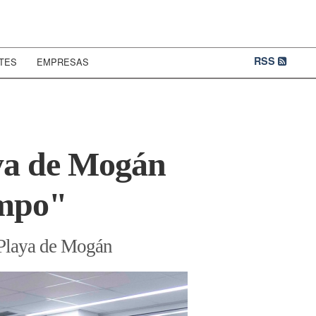
RSS
TES
EMPRESAS
aya de Mogán
empo"
e Playa de Mogán