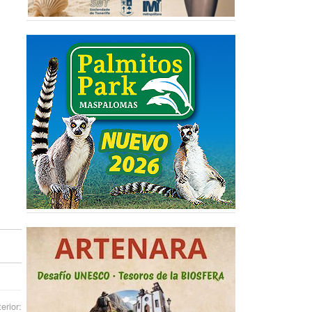
erior: