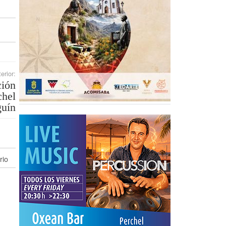
erior:
ción
chel
guín
rio