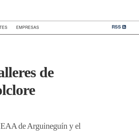
RSS
TES
EMPRESAS
lleres de
lclore
 EEAA de Arguineguín y el