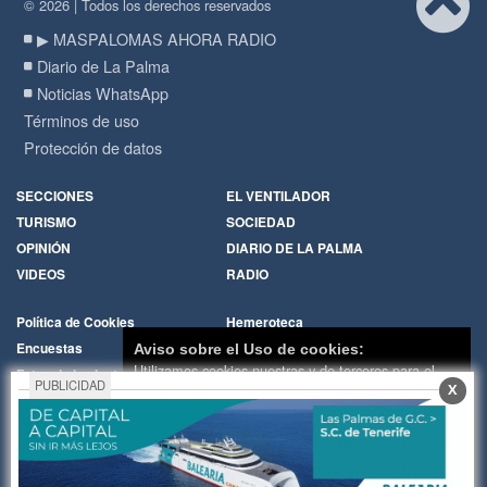
© 2026 | Todos los derechos reservados
▶ MASPALOMAS AHORA RADIO
Diario de La Palma
Noticias WhatsApp
Términos de uso
Protección de datos
SECCIONES
EL VENTILADOR
TURISMO
SOCIEDAD
OPINIÓN
DIARIO DE LA PALMA
VIDEOS
RADIO
Política de Cookies
Hemeroteca
Encuestas
Cartas de los lectores
Aviso sobre el Uso de cookies:
Utilizamos cookies nuestras y de terceros para el
Fotos de los lectores
Galerías de imágenes
PUBLICIDAD
X
funcionamiento del digital. Puedes consultar la lista
Temas de actualidad
Principios Editoriales
de cookies y como desconectarlas.
Ver nuestra
Nosotros
Publicidad
Política de Privacidad y Cookies
Contacto
Whatsapp
RADIO
Aceptar Cookies
Personalizar