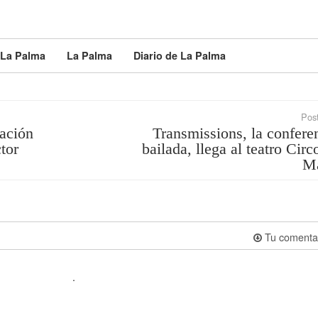
 La Palma
La Palma
Diario de La Palma
Post
mación
Transmissions, la confere
tor
bailada, llega al teatro Circ
Ma
Tu comenta
.