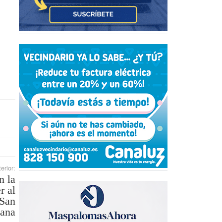
erior:
n la
r al
 San
jana