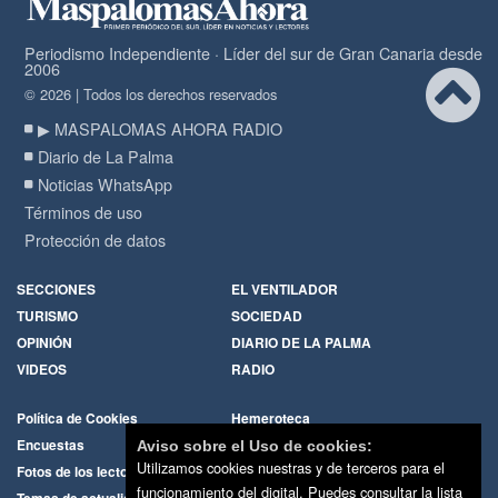
Periodismo Independiente · Líder del sur de Gran Canaria desde
2006
© 2026 | Todos los derechos reservados
▶ MASPALOMAS AHORA RADIO
Diario de La Palma
Noticias WhatsApp
Términos de uso
Protección de datos
SECCIONES
EL VENTILADOR
TURISMO
SOCIEDAD
OPINIÓN
DIARIO DE LA PALMA
VIDEOS
RADIO
Política de Cookies
Hemeroteca
Encuestas
Cartas de los lectores
Aviso sobre el Uso de cookies:
Utilizamos cookies nuestras y de terceros para el
Fotos de los lectores
Galerías de imágenes
funcionamiento del digital. Puedes consultar la lista
Temas de actualidad
Principios Editoriales