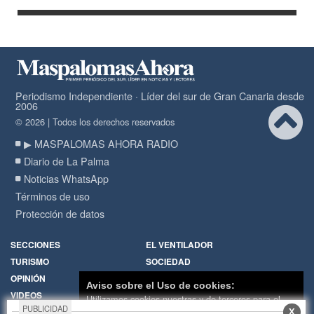
Periodismo Independiente · Líder del sur de Gran Canaria desde
2006
© 2026 | Todos los derechos reservados
▶ MASPALOMAS AHORA RADIO
Diario de La Palma
Noticias WhatsApp
Términos de uso
Protección de datos
SECCIONES
EL VENTILADOR
TURISMO
SOCIEDAD
OPINIÓN
DIARIO DE LA PALMA
Aviso sobre el Uso de cookies:
VIDEOS
RADIO
Utilizamos cookies nuestras y de terceros para el
PUBLICIDAD
X