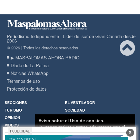
Periodismo Independiente · Líder del sur de Gran Canaria desde
2006
© 2026 | Todos los derechos reservados
▶ MASPALOMAS AHORA RADIO
Diario de La Palma
Noticias WhatsApp
Términos de uso
Protección de datos
SECCIONES
EL VENTILADOR
TURISMO
SOCIEDAD
OPINIÓN
DIARIO DE LA PALMA
Aviso sobre el Uso de cookies:
VIDEOS
RADIO
Utilizamos cookies nuestras y de terceros para el
PUBLICIDAD
X
funcionamiento del digital. Puedes consultar la lista
Política de Cookies
Hemeroteca