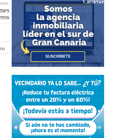
erior:
 mes
eros
rio