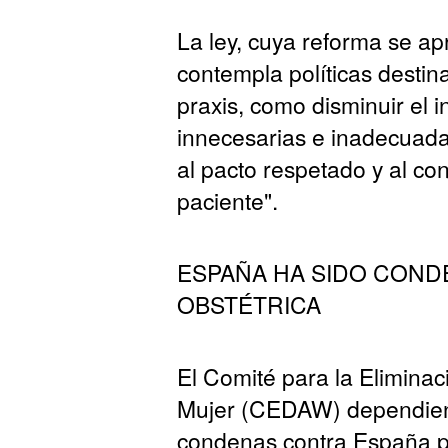
La ley, cuya reforma se ap
contempla políticas destin
praxis, como disminuir el i
innecesarias e inadecuadas 
al pacto respetado y al co
paciente".
ESPAÑA HA SIDO COND
OBSTÉTRICA
El Comité para la Eliminac
Mujer (CEDAW) dependient
condenas contra España po