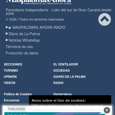
Periodismo Independiente · Líder del sur de Gran Canaria desde
2006
© 2026 | Todos los derechos reservados
▶ MASPALOMAS AHORA RADIO
Diario de La Palma
Noticias WhatsApp
Términos de uso
Protección de datos
SECCIONES
EL VENTILADOR
TURISMO
SOCIEDAD
OPINIÓN
DIARIO DE LA PALMA
VIDEOS
RADIO
Política de Cookies
Hemeroteca
Encuestas
Cartas de los lectores
Aviso sobre el Uso de cookies:
Utilizamos cookies nuestras y de terceros para el
Fotos de los lectores
Galerías de imágenes
PUBLICIDAD
X
funcionamiento del digital. Puedes consultar la lista
Temas de actualidad
Principios Editoriales