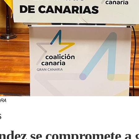
ORA
S
dez se compromete a g