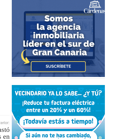
erior:
astó
s en