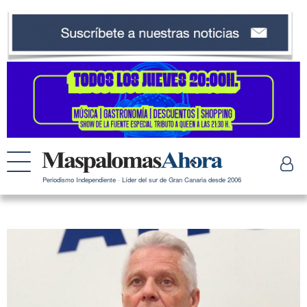
Periodismo Independiente · Líder del sur de Gran Canaria desde 2006