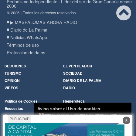
Periodismo Independiente · Líder del sur de Gran Canaria desde
2006
© 2026 | Todos los derechos reservados
▶ MASPALOMAS AHORA RADIO
Diario de La Palma
Noticias WhatsApp
Términos de uso
Protección de datos
SECCIONES
EL VENTILADOR
TURISMO
SOCIEDAD
OPINIÓN
DIARIO DE LA PALMA
VIDEOS
RADIO
Política de Cookies
Hemeroteca
Encuestas
Cartas de los lectores
Aviso sobre el Uso de cookies:
Utilizamos cookies nuestras y de terceros para el
Fotos de los lectores
Galerías de imágenes
PUBLICIDAD
X
funcionamiento del digital. Puedes consultar la lista
Temas de actualidad
Principios Editoriales
de cookies y como desconectarlas.
Ver nuestra
Nosotros
Publicidad
Política de Privacidad y Cookies